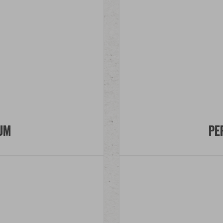
um
Pe