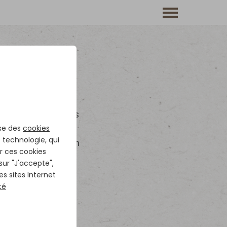
a variété des
rder et élever ces
soin d'une
ise des
cookies
. technologie, qui
ement est aussi un
r ces cookies
 sur "J'accepte",
es sites Internet
té