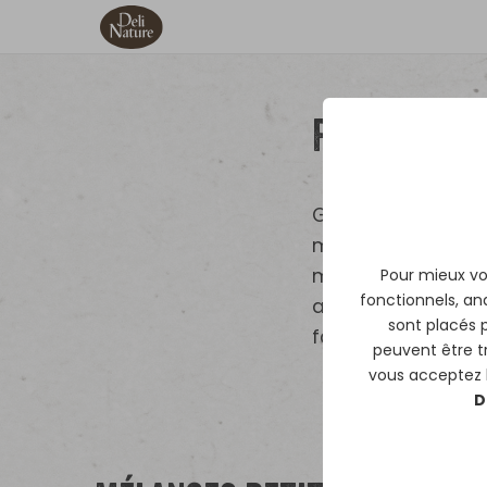
Perroquet
Grâce aux énormes 
mélanges proposés 
magnifiques volati
Pour mieux vou
fonctionnels, ana
alimentation total
sont placés 
facteur détermina
peuvent être 
vous acceptez le
D