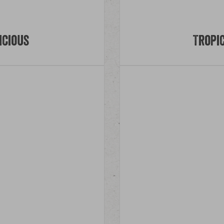
icious
Tropic