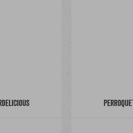
rdelicious
Perroquet