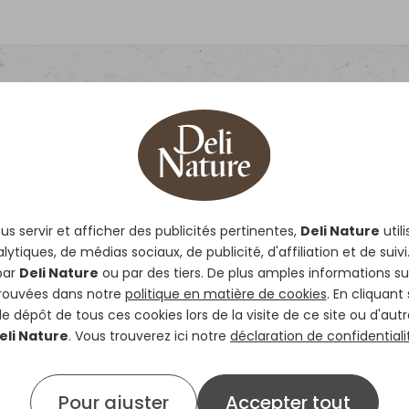
s
évolutions qu'a connu l'alimentation aviaire et à l
par Deli Nature, on réussit de mieux en mieux à ga
les. Selon le continent d'origine, ces oiseaux ont be
s servir et afficher des publicités pertinentes,
Deli Nature
util
lytiques, de médias sociaux, de publicité, d'affiliation et de suivi
ement différente dans notre aviculture. Mais le log
par
Deli Nature
ou par des tiers. De plus amples informations su
nt chez cette espèce.
trouvées dans notre
politique en matière de cookies
. En cliquant
 dépôt de tous ces cookies lors de la visite de ce site ou d'autr
eli Nature
. Vous trouverez ici notre
déclaration de confidentiali
Pour ajuster
Accepter tout