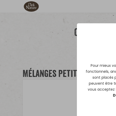
Chinchilla
Pour mieux vou
fonctionnels, ana
Mélanges Petits Emballa
sont placés 
peuvent être 
vous acceptez le
D