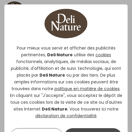
Perroquets Serengeti
Birdelicious
Pour mieux vous servir et afficher des publicités
pertinentes,
Deli Nature
utilise des
cookies
Aliment complet pour perroquets
fonctionnels, analytiques, de médias sociaux, de
Africains, enrichi de :
publicité, d'affiliation et de suivi. technologie, qui sont
placés par
Deli Nature
ou par des tiers. De plus
amples informations sur ces cookies peuvent être
Avec des extrudés qui apportent
trouvées dans notre
politique en matière de cookies
.
des vitamines et minéraux.
En cliquant sur "J'accepte", vous acceptez le dépôt de
Grit pour un bon fonctionnement de
tous ces cookies lors de la visite de ce site ou d'autres
la système digestive.
sites Internet
Deli Nature
. Vous trouverez ici notre
Noix et des graines sauvages.
déclaration de confidentialité
DISPONIBLE EN
0,75kg | 2kg | 15kg* (*avec