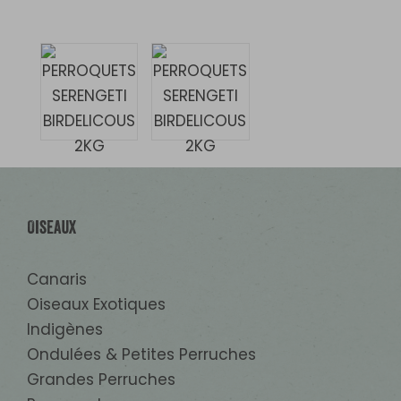
Oiseaux
Canaris
Oiseaux Exotiques
Indigènes
Ondulées & Petites Perruches
Grandes Perruches