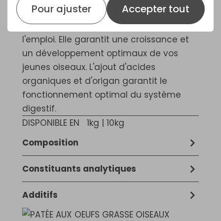
Pour ajuster
Accepter tout
aux œufs oiseaux exotiques grasse est
une pâtée aux œufs 100 % prête à
l'emploi. Elle garantit une croissance et
un développement optimaux de vos
jeunes oiseaux. L'ajout d'acides
organiques et d'origan garantit le
fonctionnement optimal du système
digestif.
DISPONIBLE EN
1kg | 10kg
Composition
Produits de boulangerie, Extraits de
Constituants analytiques
protéines végétales, Sucre, Œufs et
17,6 % protéines brutes, 10,2 % matières
produits à base d'œufs (6,2 %), Huiles et
Additifs
grasses brutes, 3,6 % cendres brutes, 2,7
graisses, Levure, Graines, Céréales,
Additifs nutritionnels: 13.000 IU 3a672a
% cellulose brute, 0,52 % calcium, 0,33 %
Crustacés et mollusques (0,8 % de