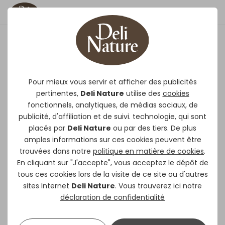
Pâtée aux Oeufs Oiseaux
Exotiques Grasse
Pour mieux vous servir et afficher des publicités
pertinentes,
Deli Nature
utilise des
cookies
Deli Nature
Pâtée aux œufs oiseaux
fonctionnels, analytiques, de médias sociaux, de
exotiques grasse
répond parfaitement
publicité, d'affiliation et de suivi. technologie, qui sont
aux besoins des oiseaux jeunes et
placés par
Deli Nature
ou par des tiers. De plus
adultes. Elle contient tous les nutriments
amples informations sur ces cookies peuvent être
trouvées dans notre
politique en matière de cookies
.
nécessaires à vos oiseaux pendant les
En cliquant sur "J'accepte", vous acceptez le dépôt de
périodes de repos, de reproduction et de
tous ces cookies lors de la visite de ce site ou d'autres
mue. Sa structure plus fine garantit une
sites Internet
Deli Nature
. Vous trouverez ici notre
assimilation totale. La pâtée est enrichie
déclaration de confidentialité
de crevettes d’eau douce, sources de
protéines animales. Deli Nature Pâtée