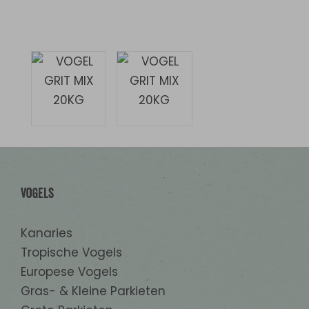
Vogels
Kanaries
Tropische Vogels
Europese Vogels
Gras- & Kleine Parkieten