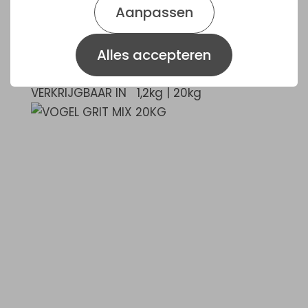
Aanpassen
Dit zorgt voor een goede vorming
van het skelet en voor sterke en
egale eischalen.
Alles accepteren
Verkrijgbaar in 20kg.
VERKRIJGBAAR IN
1,2kg | 20kg