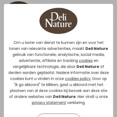
Vogel Grit Mix
Om u beter van dienst te kunnen zijn en voor het
tonen van relevante advertenties, maakt
Deli Nature
Het is onontbeerlijk voor een goede
gebruik van functionele, analytische, social media,
werking van het maagdarmkanaal
advertentie, affiliate en tracking
cookies
en
van uw vogels.
vergelijkbare technologie, die door
Deli Nature
of
Het draagt bij tot de optimale
derden worden geplaatst. Nadere informatie over deze
verwerking van de granen/zaden
cookies kunt u vinden in onze
cookies policy
. Door op
"Ik ga akkoord" te klikken, gaat u akkoord met het
zodat alle noodzakelijke
plaatsen van al deze cookies bij bezoek aan deze site
voedingsstoffen kunnen
of andere websites van
Deli Nature
. Hier vindt u onze
opgenomen worden in het
privacy statement
verklaring.
vogellichaam.
Het is een goede bron van calcium.