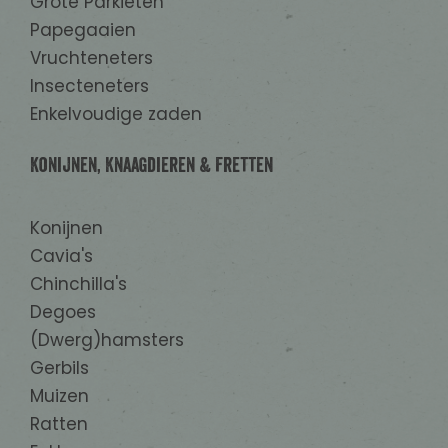
Grote Parkieten
Papegaaien
Vruchteneters
Insecteneters
Enkelvoudige zaden
Konijnen, Knaagdieren & Fretten
Konijnen
Cavia's
Chinchilla's
Degoes
(Dwerg)hamsters
Gerbils
Muizen
Ratten