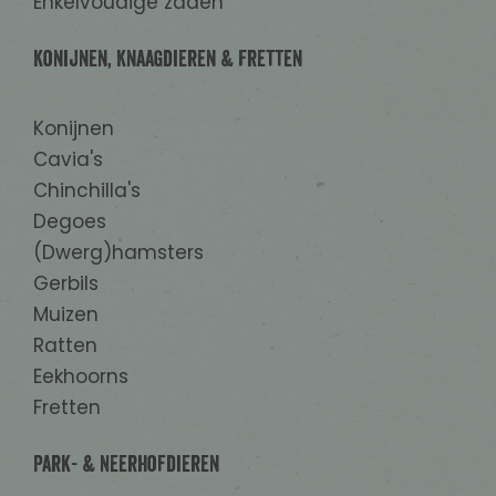
Enkelvoudige zaden
Konijnen, Knaagdieren & Fretten
Konijnen
Cavia's
Chinchilla's
Degoes
(Dwerg)hamsters
Gerbils
Muizen
Ratten
Eekhoorns
Fretten
Park- & Neerhofdieren