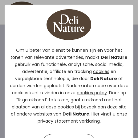
Vogels
Om u beter van dienst te kunnen zijn en voor het
tonen van relevante advertenties, maakt
Deli Nature
gebruik van functionele, analytische, social media,
Deli Nature Vogel heeft een brede waaier
advertentie, affiliate en tracking
cookies
en
vogelmengelingen en producten die perfect
vergelijkbare technologie, die door
Deli Nature
of
afgestemd zijn op de specifieke
derden worden geplaatst. Nadere informatie over deze
cookies kunt u vinden in onze
cookies policy
. Door op
voedingsbehoeften van elke vogelsoort.
"Ik ga akkoord" te klikken, gaat u akkoord met het
plaatsen van al deze cookies bij bezoek aan deze site
Het productieproces is uniek.
De zaden worden
of andere websites van
Deli Nature
. Hier vindt u onze
tot 3 maal toe grondig gereinigd waardoor
Deli
privacy statement
verklaring.
Nature de zuiverste mengelingen aanbiedt op