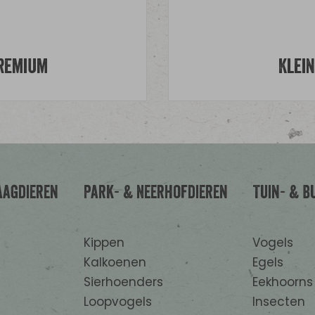
Premium
Klei
aagdieren
Park- & Neerhofdieren
Tuin- & B
Kippen
Vogels
Kalkoenen
Egels
Sierhoenders
Eekhoorns
Loopvogels
Insecten