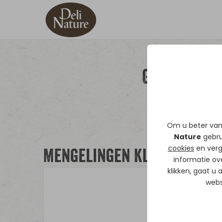
Gerbils
Om u beter van 
Nature
gebrui
cookies
en verg
Mengelingen Kleinverpak
informatie ov
klikken, gaat u
webs