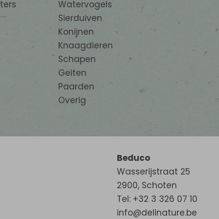
ters
Watervogels
Sierduiven
Konijnen
Knaagdieren
Schapen
Geiten
Paarden
Overig
Beduco
Wasserijstraat 25
2900
,
Schoten
Tel: +32 3 326 07 10
info@delinature.be