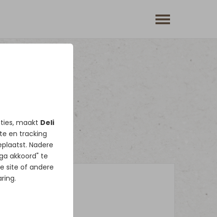
nties, maakt
Deli
ate en tracking
plaatst. Nadere
 ga akkoord" te
e site of andere
ring.