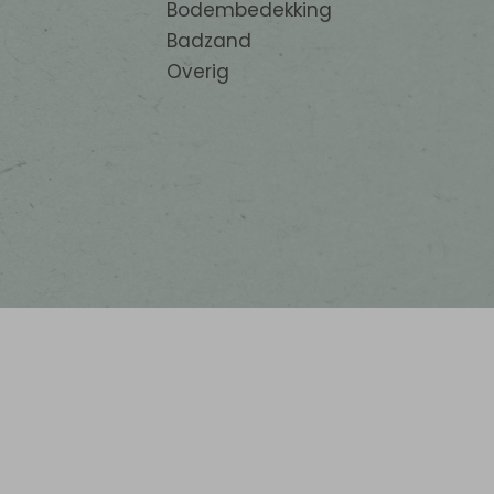
Bodembedekking
Badzand
Overig