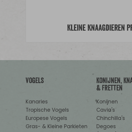
Kleine Knaagdieren 
Vogels
Konijnen, Kn
& Fretten
Kanaries
Konijnen
Tropische Vogels
Cavia's
Europese Vogels
Chinchilla's
Gras- & Kleine Parkieten
Degoes