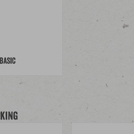
Basic
king