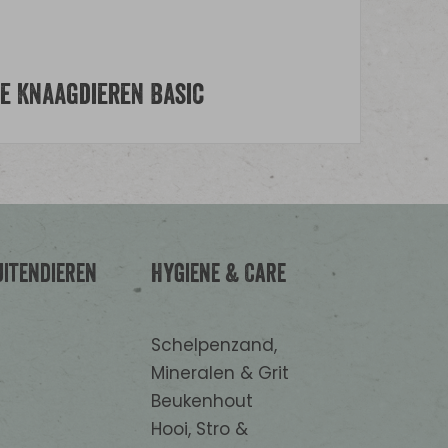
ne Knaagdieren Basic
uitendieren
Hygiene & Care
Schelpenzand,
Mineralen & Grit
Beukenhout
Hooi, Stro &