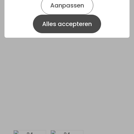
Aanpassen
Samenstelling
Zonnepitten gestreept, zonnepitten wit,
Alles accepteren
zonnepitten zwart, cardy, boekweit, haver
gepunt, paddy rijst, sorgho wit, sorgho
rood, haver gepeld, millet wit, rozijnen,
gerst, erwtenvlokken, wortelstukjes,
pompoenpitten, kempzaad,
bananenschijfjes, cedernoten, witzaad,
tarwe gepoft, walnoot stukjes, maïs
gepoft, pinda's gepeld