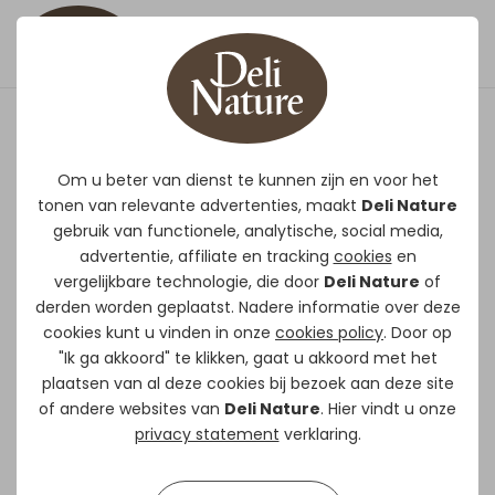
24 - Papegaaien Caatinga
Om u beter van dienst te kunnen zijn en voor het
tonen van relevante advertenties, maakt
Deli Nature
Unieke mengeling speciaal
gebruik van functionele, analytische, social media,
samengesteld voor de Spix ara’s op
advertentie, affiliate en tracking
cookies
en
de verschillende sites.
vergelijkbare technologie, die door
Deli Nature
of
Ideaal voor kleinere ara soorten
derden worden geplaatst. Nadere informatie over deze
zoals de geelnek ara, ara
cookies kunt u vinden in onze
cookies policy
. Door op
"Ik ga akkoord" te klikken, gaat u akkoord met het
maracana, … maar ook voor de
plaatsen van al deze cookies bij bezoek aan deze site
grotere aratinga soorten en
of andere websites van
Deli Nature
. Hier vindt u onze
parkieten en papegaaien die iets
privacy statement
verklaring.
vetter mogen gevoederd worden.
VERKRIJGBAAR IN
15kg