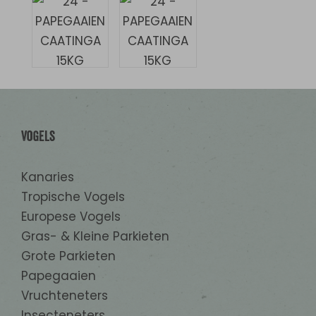
Vogels
Kanaries
Tropische Vogels
Europese Vogels
Gras- & Kleine Parkieten
Grote Parkieten
Papegaaien
Vruchteneters
Insecteneters