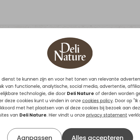
65 - Kanaries Light
dienst te kunnen zijn en voor het tonen van relevante adverte
Kanariemengeling met 89%
k van functionele, analytische, social media, advertentie, affili
Met witte perilla.
elijkbare technologie, die door
Deli Nature
of derden worden ge
Geen raapzaad.
er deze cookies kunt u vinden in onze
cookies policy
. Door op "Ik
Light mengeling, ideaal vo
 akkoord met het plaatsen van al deze cookies bij bezoek aan dez
ites van
Deli Nature
. Hier vindt u onze
stuk warmer is.
privacy statement
verkla
Ideale dieetmengeling voor
VERKRIJGBAAR IN
20kg
Aanpassen
Alles accepteren