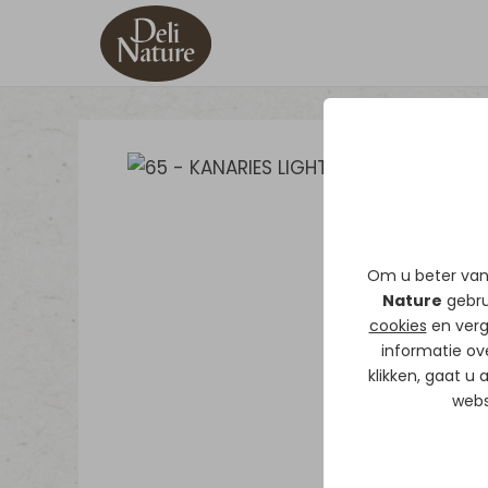
Om u beter van 
Nature
gebrui
cookies
en verg
informatie ov
klikken, gaat u
webs