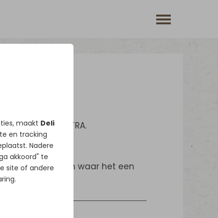
nties, maakt
Deli
 kanariezaad EXTRA.
ate en tracking
plaatst. Nadere
 ga akkoord" te
or zuiderse landen waar het een
e site of andere
ring.
 alle kanaries.