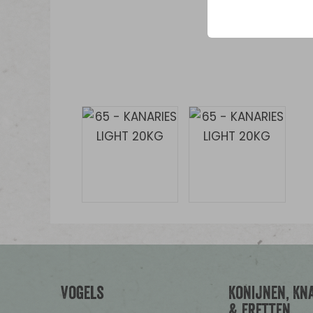
Vogels
Konijnen, Kn
& Fretten