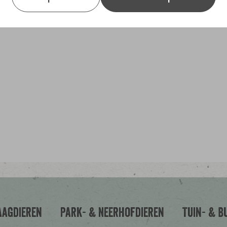
Samenstelling
Witzaad, nigerzaad, lijnzaad, ke
aagdieren
Park- & Neerhofdieren
Tuin- & B