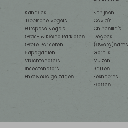
Kanaries
Konijnen
Tropische Vogels
Cavia's
Europese Vogels
Chinchilla's
Gras- & Kleine Parkieten
Degoes
Grote Parkieten
(Dwerg)hams
Papegaaien
Gerbils
Vruchteneters
Muizen
Insecteneters
Ratten
Enkelvoudige zaden
Eekhoorns
Fretten