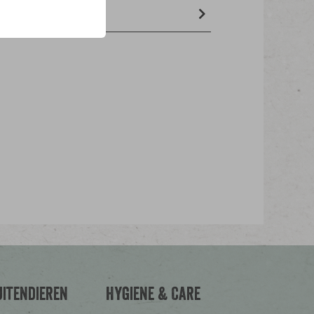
mpzaad, perilla wit
uitendieren
Hygiene & Care