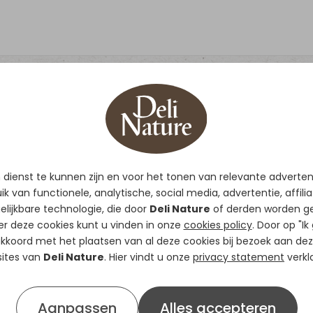
Start+ High Prote
dienst te kunnen zijn en voor het tonen van relevante adverte
Start+ HP bevat alle voedi
k van functionele, analytische, social media, advertentie, affili
evenwichtige ontwikkeling
elijkbare technologie, die door
Deli Nature
of derden worden ge
De extra toegevoegde probio
er deze cookies kunt u vinden in onze
cookies policy
. Door op "Ik
prebiotica ondersteunen d
 akkoord met het plaatsen van al deze cookies bij bezoek aan dez
ites van
Deli Nature
. Hier vindt u onze
optimaliseren de vertering
privacy statement
verkla
De aanwezigheid van DHA (
tot een optimale omega-
Aanpassen
Alles accepteren