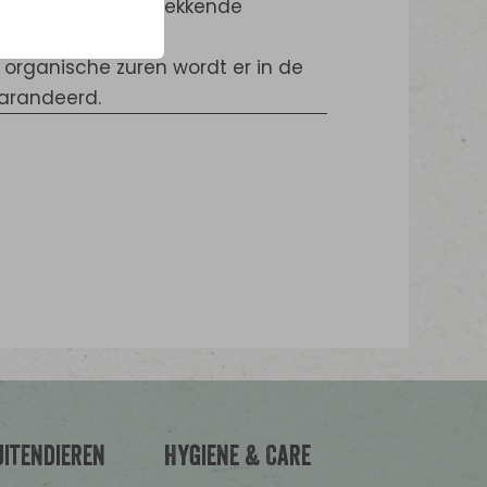
 tegen ziekteverwekkende
organische zuren wordt er in de
garandeerd.
uitendieren
Hygiene & Care