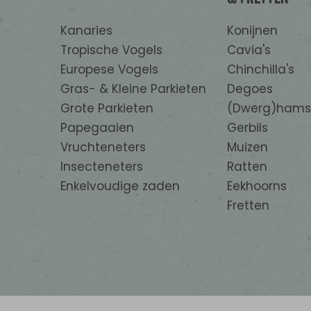
Kanaries
Konijnen
Tropische Vogels
Cavia's
Europese Vogels
Chinchilla's
Gras- & Kleine Parkieten
Degoes
Grote Parkieten
(Dwerg)hams
Papegaaien
Gerbils
Vruchteneters
Muizen
Insecteneters
Ratten
Enkelvoudige zaden
Eekhoorns
Fretten