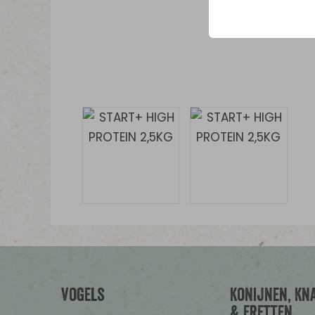
Vogels
Konijnen, Kn
& Fretten