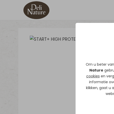
Om u beter van 
Nature
gebrui
cookies
en verg
informatie ov
klikken, gaat u
webs