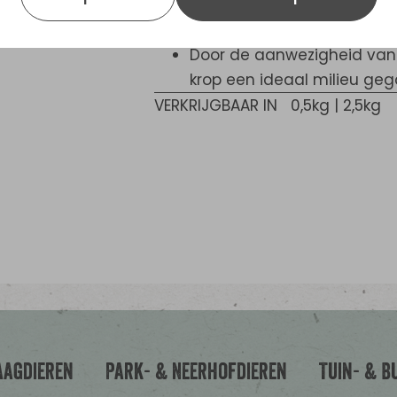
ondersteunt de weerstand
bacteriën.
Door de aanwezigheid van 
krop een ideaal milieu ge
VERKRIJGBAAR IN
0,5kg | 2,5kg
aagdieren
Park- & Neerhofdieren
Tuin- & B