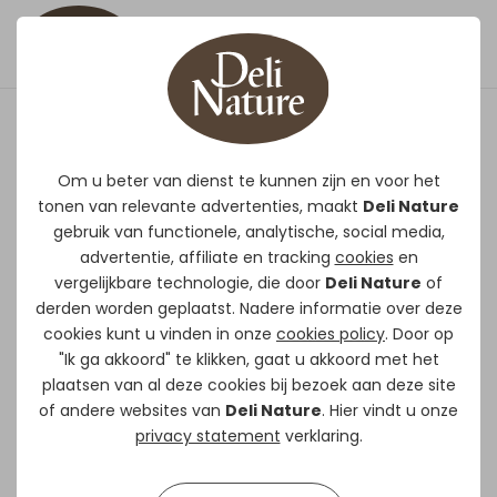
59 - Grote Parkieten
Standaard
Om u beter van dienst te kunnen zijn en voor het
tonen van relevante advertenties, maakt
Deli Nature
gebruik van functionele, analytische, social media,
Gevarieerde mengeling voor grote
advertentie, affiliate en tracking
cookies
en
parkieten met een hoog aandeel
vergelijkbare technologie, die door
Deli Nature
of
zonnebloempitten (30%).
derden worden geplaatst. Nadere informatie over deze
cookies kunt u vinden in onze
cookies policy
. Door op
Optimale mengeling voor de
"Ik ga akkoord" te klikken, gaat u akkoord met het
grotere parkieten soorten zoals de
plaatsen van al deze cookies bij bezoek aan deze site
grote Alexanderparkiet, Derbyan,
of andere websites van
Deli Nature
. Hier vindt u onze
guyaquil.
privacy statement
verklaring.
Deze mengeling kan ook gevoederd
worden aan kleinere