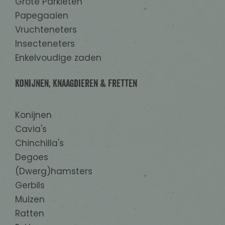
Grote Parkieten
Papegaaien
Vruchteneters
Insecteneters
Enkelvoudige zaden
Konijnen, Knaagdieren & Fretten
Konijnen
Cavia's
Chinchilla's
Degoes
(Dwerg)hamsters
Gerbils
Muizen
Ratten