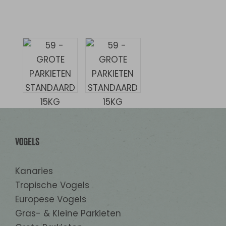
Vogels
Kanaries
Tropische Vogels
Europese Vogels
Gras- & Kleine Parkieten