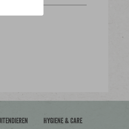
millet rood, millet wit, panis rood,
dijszaad
uitendieren
Hygiene & Care