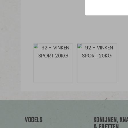
Vogels
Konijnen, Kn
& Fretten