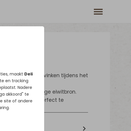
nties, maakt
Deli
e noden van uw vinken tijdens het
ate en tracking
plaatst. Nadere
en als hoogwaardige eiwitbron.
 ga akkoord" te
le conditie om perfect te
e site of andere
trijden.
ring.