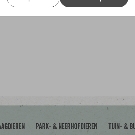
Kanariezaad, raapzaad, lijnzaad, 
boekweit grutten, nigerzaad, ra
aagdieren
Park- & Neerhofdieren
Tuin- & B