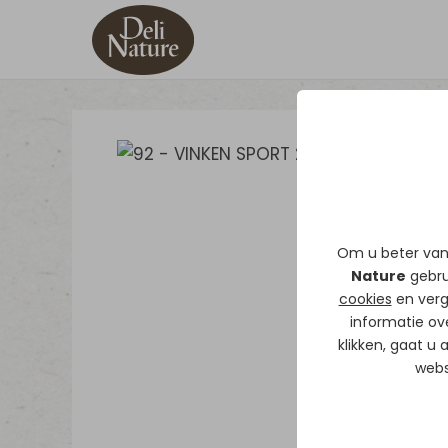
Om u beter van 
Nature
gebrui
cookies
en verg
informatie ov
klikken, gaat u
webs