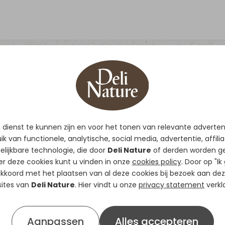
92 - Vinken Sport
dienst te kunnen zijn en voor het tonen van relevante adverte
Mengeling afgestemd op d
k van functionele, analytische, social media, advertentie, affili
sport seizoen.
elijkbare technologie, die door
Deli Nature
of derden worden ge
Verrijkt met boekweitgrutt
er deze cookies kunt u vinden in onze
cookies policy
. Door op "Ik
Brengt uw vinken in optima
 akkoord met het plaatsen van al deze cookies bij bezoek aan dez
ites van
Deli Nature
. Hier vindt u onze
presteren tijdens zangweds
privacy statement
verkla
VERKRIJGBAAR IN
20kg
Aanpassen
Samenstelling
Alles accepteren