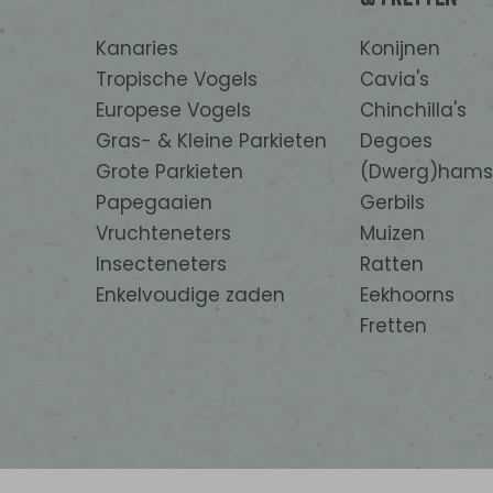
Kanaries
Konijnen
Tropische Vogels
Cavia's
Europese Vogels
Chinchilla's
Gras- & Kleine Parkieten
Degoes
Grote Parkieten
(Dwerg)hams
Papegaaien
Gerbils
Vruchteneters
Muizen
Insecteneters
Ratten
Enkelvoudige zaden
Eekhoorns
Fretten