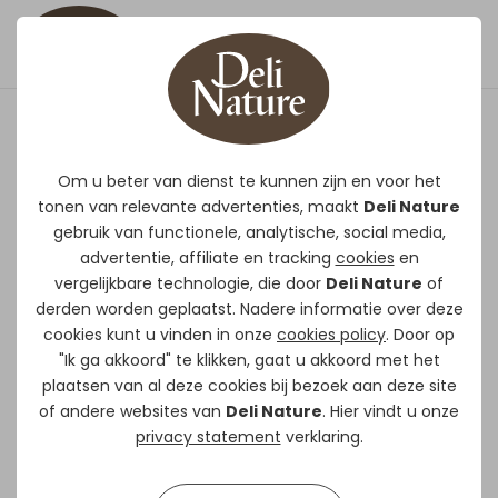
Vruchtenpaté TOVO
Om u beter van dienst te kunnen zijn en voor het
tonen van relevante advertenties, maakt
Deli Nature
Deli Nature vruchtenpate TOVO
is
gebruik van functionele, analytische, social media,
volledig afgestemd op de behoeftes
advertentie, affiliate en tracking
cookies
en
van volwassen en jonge vruchtenetende
vergelijkbare technologie, die door
Deli Nature
of
vogels. Het bevat alle voedingsstoffen
derden worden geplaatst. Nadere informatie over deze
die uw vogels nodig hebben gedurende
cookies kunt u vinden in onze
cookies policy
. Door op
"Ik ga akkoord" te klikken, gaat u akkoord met het
het jaar. Voor deze vogels is een voeding
plaatsen van al deze cookies bij bezoek aan deze site
met een laag ijzergehalte van
of andere websites van
Deli Nature
. Hier vindt u onze
levensbelang. Deli Nature vruchtenpate
privacy statement
verklaring.
TOVO heeft een laag ijzergehalte (<80
ppm). Daarenboven is Deli Nature