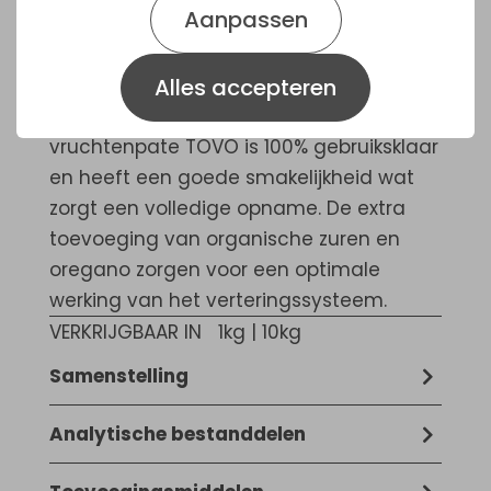
Aanpassen
vruchtenpate TOVO de ideale aanvulling
voor alle parkieten- en
papegaaiensoorten en zeker lori’s en
Alles accepteren
vijgpapegaaien. Deli Nature
vruchtenpate TOVO is 100% gebruiksklaar
en heeft een goede smakelijkheid wat
zorgt een volledige opname. De extra
toevoeging van organische zuren en
oregano zorgen voor een optimale
werking van het verteringssysteem.
VERKRIJGBAAR IN
1kg | 10kg
Samenstelling
Bakkerijproducten, Suiker, Plantaardige
Analytische bestanddelen
eiwitextracten, Granen, Vruchten (2,5%
15,5 % ruw eiwit,12,7 % ruw vet, 4,4 % ruwe
rozijnen, 2% papaya, 2% ananas, 1%