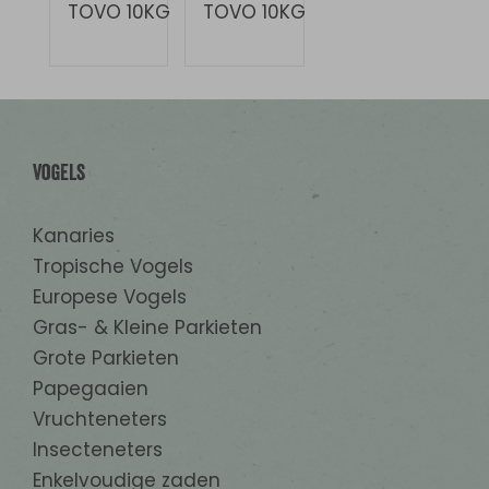
Vogels
Kanaries
Tropische Vogels
Europese Vogels
Gras- & Kleine Parkieten
Grote Parkieten
Papegaaien
Vruchteneters
Insecteneters
Enkelvoudige zaden