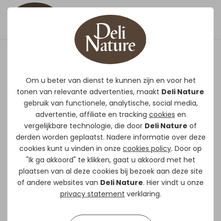
ChiX Meelwormen
Om u beter van dienst te kunnen zijn en voor het
tonen van relevante advertenties, maakt
Deli Nature
Voedermiddel voor siervogels.
gebruik van functionele, analytische, social media,
Ware traktatie voor diverse
advertentie, affiliate en tracking
cookies
en
vogelsoorten.
vergelijkbare technologie, die door
Deli Nature
of
Hoogwaardige bron van dierlijke
derden worden geplaatst. Nadere informatie over deze
eiwitten.
cookies kunt u vinden in onze
cookies policy
. Door op
"Ik ga akkoord" te klikken, gaat u akkoord met het
plaatsen van al deze cookies bij bezoek aan deze site
of andere websites van
Deli Nature
. Hier vindt u onze
Gebruiksaanwijzing
privacy statement
verklaring.
Geef dagelijks wat meelwormen als