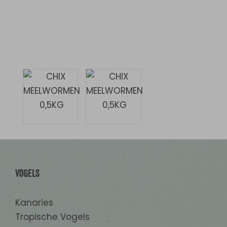
Vogels
Kanaries
Tropische Vogels