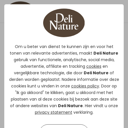
ChiX Krielkippen Mix
Om u beter van dienst te kunnen zijn en voor het
tonen van relevante advertenties, maakt
Deli Nature
Volledig diervoeder
gebruik van functionele, analytische, social media,
voor krielkippen en sierhoenders (bv.
advertentie, affiliate en tracking
cookies
en
fazanten, Patrijzen, …)
vergelijkbare technologie, die door
Deli Nature
of
Gevarieerde kant-en-klaar mix :
derden worden geplaatst. Nadere informatie over deze
Makkelijk in gebruik = “ready-
cookies kunt u vinden in onze
cookies policy
. Door op
"Ik ga akkoord" te klikken, gaat u akkoord met het
to-use”
plaatsen van al deze cookies bij bezoek aan deze site
Fijne structuur wat zorgt voor
of andere websites van
Deli Nature
. Hier vindt u onze
een volledige opname
privacy statement
verklaring.
Met groentezaden = lekkernij
Met grit = noodzakelijk voor de