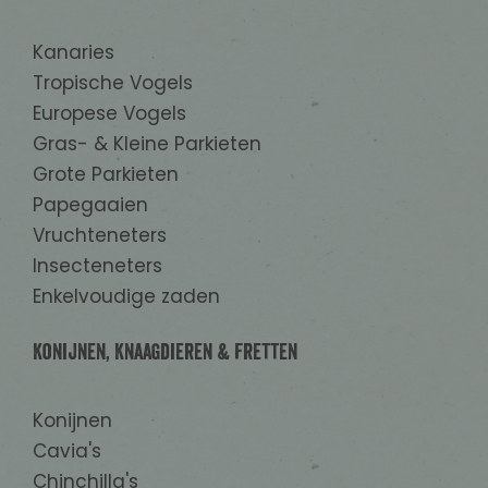
beta-glucanase EC 3.2.1.4 42 U.
Sensoriële toevoegingsmiddelen: 2a161g
Kanaries
Canthaxanthine 2 mg.
Tropische Vogels
Europese Vogels
Gras- & Kleine Parkieten
Grote Parkieten
Papegaaien
Vruchteneters
Insecteneters
Enkelvoudige zaden
Konijnen, Knaagdieren & Fretten
Konijnen
Cavia's
Chinchilla's