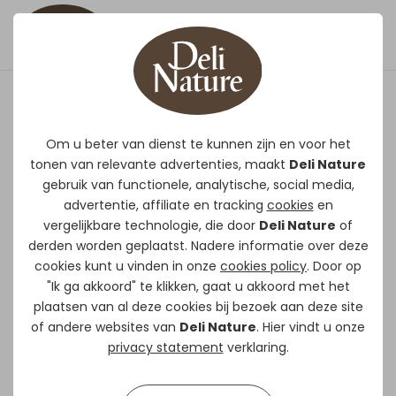
Timothy-Hooi - Wortel &
Pastinaak Rodelicious
Om u beter van dienst te kunnen zijn en voor het
tonen van relevante advertenties, maakt
Deli Nature
gebruik van functionele, analytische, social media,
Aanvullend diervoeder voor konijnen en
advertentie, affiliate en tracking
cookies
en
knaagdieren.
Deli Nature is een 100%
vergelijkbare technologie, die door
Deli Nature
of
natuurproduct en bestaat uit Timothy-
derden worden geplaatst. Nadere informatie over deze
cookies kunt u vinden in onze
cookies policy
. Door op
hooi van de hoogste kwaliteit. Met
"Ik ga akkoord" te klikken, gaat u akkoord met het
gedroogde wortel en pastinaak voor nog
plaatsen van al deze cookies bij bezoek aan deze site
meer variatie en smaak. Het hooi
of andere websites van
Deli Nature
. Hier vindt u onze
ondersteunt de darmflora en de lange
privacy statement
verklaring.
vezels bevorderen een goede
darmbeweging. De tanden van konijnen