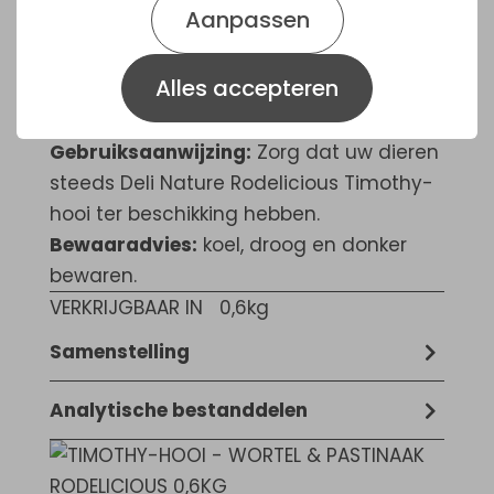
Aanpassen
en knaagdieren groeien constant, het
eten van timothy-hooi zorgt voor een
Alles accepteren
natuurlijke tandslijtage. Het hooi is
gedroogd en extra gezeefd.
Gebruiksaanwijzing:
Zorg dat uw dieren
steeds Deli Nature Rodelicious Timothy-
hooi ter beschikking hebben.
Bewaaradvies:
koel, droog en donker
bewaren.
VERKRIJGBAAR IN
0,6kg
Samenstelling
Timothy-hooi, wortel gedroogd (2,5%),
Analytische bestanddelen
pastinaak gedroogd (2,5%)
11,2% Ruw eiwit, 2,2% Ruw vet, 30,0% Ruwe
celstof, 7,4% Ruwe as, 0,30% Calcium,