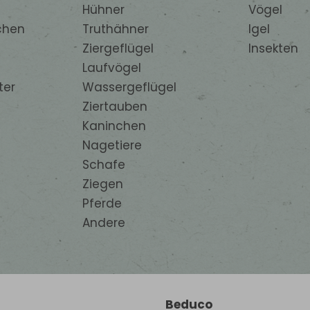
Hühner
Vögel
chen
Truthähner
Igel
Ziergeflügel
Insekten
Laufvögel
ter
Wassergeflügel
Ziertauben
Kaninchen
Nagetiere
Schafe
Ziegen
Pferde
Andere
Beduco