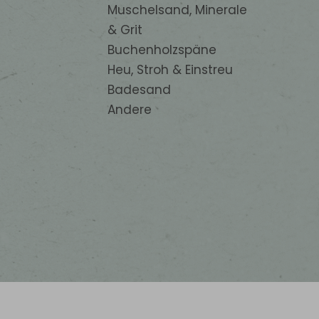
Muschelsand, Minerale
& Grit
Buchenholzspäne
Heu, Stroh & Einstreu
Badesand
Andere