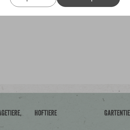
Leinsamen, Hanf, Kleesamen, Br
Radischensamen, Weiße Perilla
getiere,
Hoftiere
Gartenti