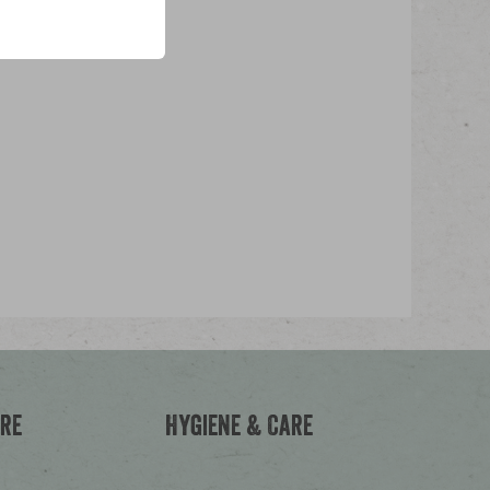
aune Perilla, Spinatsamen, Raps,
, Zwiebelsamen
ere
Hygiene & Care