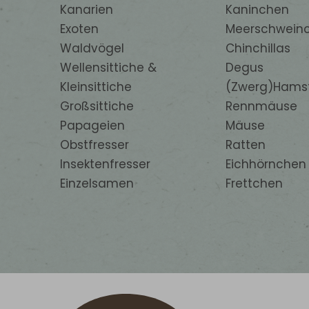
Kanarien
Kaninchen
Exoten
Meerschwein
Waldvögel
Chinchillas
Wellensittiche &
Degus
Kleinsittiche
(Zwerg)Hams
Großsittiche
Rennmäuse
Papageien
Mäuse
Obstfresser
Ratten
Insektenfresser
Eichhörnchen
Einzelsamen
Frettchen