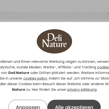
99 - Waldvögel Bas
Basismischung für alle Sor
edienen und Ihnen relevante Werbung zeigen zu können, verwe
Grünfink, Stieglitze, Erlenzei
alytische, soziale Medien, Werbe-, Affiliate- und Tracking
cookie
Feinere Zusammensetzung 
e von
Deli Nature
oder Dritten platziert werden. Weitere Inform
Kanariensaat, Perilla, Nige
Sie in unserer
cookies policy
. Indem Sie auf „Ich stimme zu“ klic
ERHÄLTLICH IN
20kg
 aller dieser Cookies beim Besuch dieser Website oder anderer 
Nature
zu. Hier finden Sie unser
privacy erklärung
.
Zusammensetzung
Kanariensaat, Rübsen, Wildsame
Anpassen
Alle akzeptieren