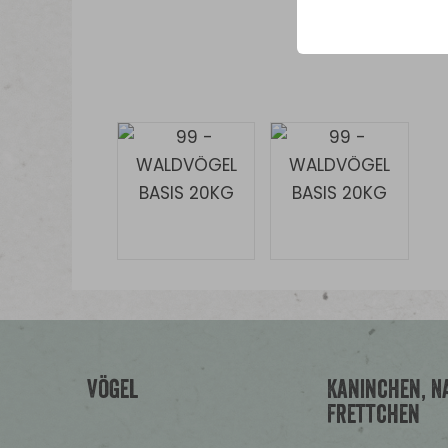
Vögel
Kaninchen, Na
Frettchen