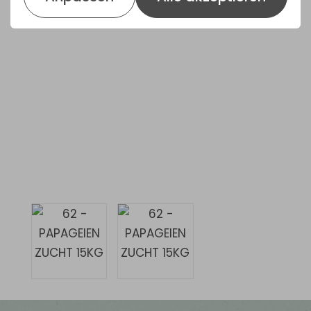
Hirse, Kanariensaat, Paddy Reis, Weizen,
Zibernüsse, Leinsamen, Dari/Sorghum
weiß, Sorghum rot, Kürbiskerne