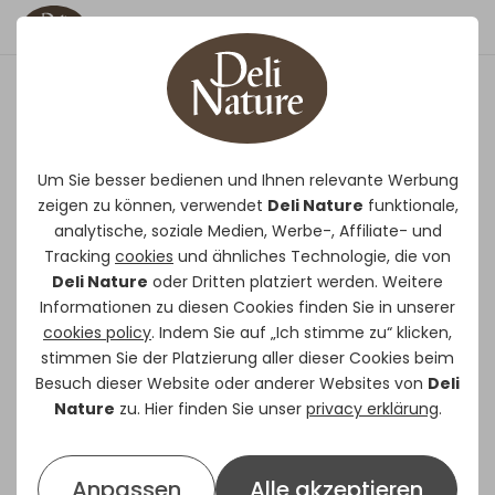
62 - Papageien Zucht
Ist eine abwechslungsreiche
Um Sie besser bedienen und Ihnen relevante Werbung
zeigen zu können, verwendet
Saatenmischung mit Zirbelnüsse
Deli Nature
funktionale,
analytische, soziale Medien, Werbe-, Affiliate- und
und Kürbiskernen für Papageien, wie
Tracking
cookies
und ähnliches Technologie, die von
Graupapageien, Edelpapageien,
Deli Nature
oder Dritten platziert werden. Weitere
Aras, …
Informationen zu diesen Cookies finden Sie in unserer
ERHÄLTLICH IN
15kg
cookies policy
. Indem Sie auf „Ich stimme zu“ klicken,
stimmen Sie der Platzierung aller dieser Cookies beim
Zusammensetzung
Besuch dieser Website oder anderer Websites von
Deli
Nature
zu. Hier finden Sie unser
privacy erklärung
.
Sonnenblumenkerne gestreift,
Buchweizen, Hanf, Hafer geschält,
Sonnenblumenkerne weiß, Kardi, weiße
Anpassen
Alle akzeptieren