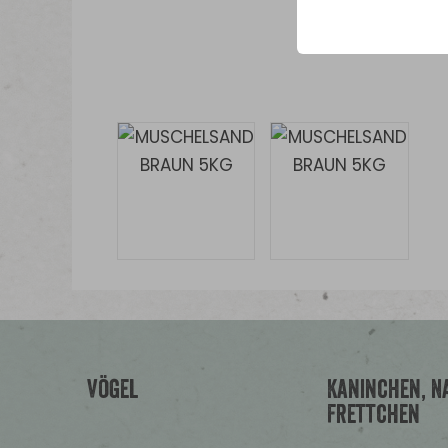
Vögel
Kaninchen, Na
Frettchen