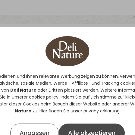
Muschelsand Brau
Ist ein idealer Bodendecke
edienen und Ihnen relevante Werbung zeigen zu können, verwe
Innenvolieren.
alytische, soziale Medien, Werbe-, Affiliate- und Tracking
cookie
Es hat ein angenehmes Aro
e von
Deli Nature
oder Dritten platziert werden. Weitere Inform
ERHÄLTLICH IN
5kg | 20kg
Sie in unserer
cookies policy
. Indem Sie auf „Ich stimme zu“ klic
 aller dieser Cookies beim Besuch dieser Website oder anderer 
Nature
zu. Hier finden Sie unser
privacy erklärung
.
Anpassen
Alle akzeptieren