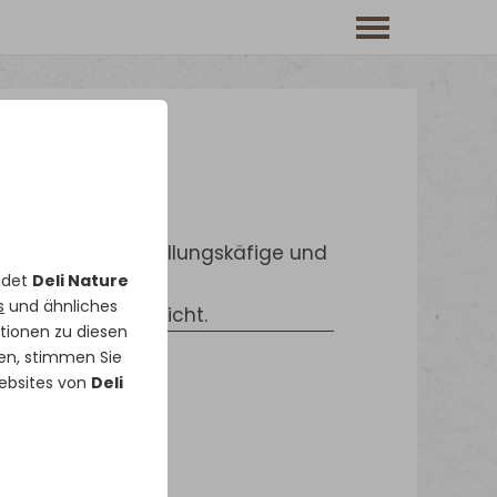
n
r für Zucht/Ausstellungskäfige und
ndet
Deli Nature
s
und ähnliches
ma und staubt nicht.
ationen zu diesen
ken, stimmen Sie
Websites von
Deli