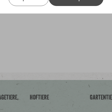
getiere,
Hoftiere
Gartenti