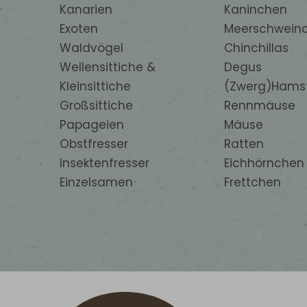
Kanarien
Kaninchen
Exoten
Meerschwein
Waldvögel
Chinchillas
Wellensittiche &
Degus
Kleinsittiche
(Zwerg)Hams
Großsittiche
Rennmäuse
Papageien
Mäuse
Obstfresser
Ratten
Insektenfresser
Eichhörnchen
Einzelsamen
Frettchen