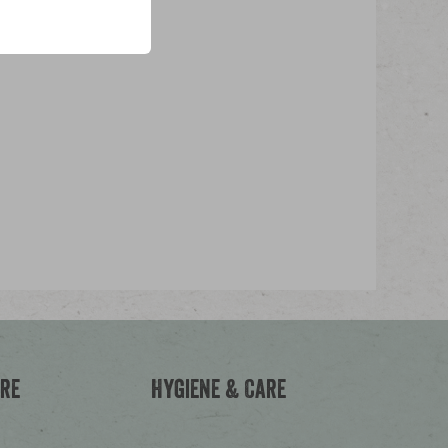
ere
Hygiene & Care