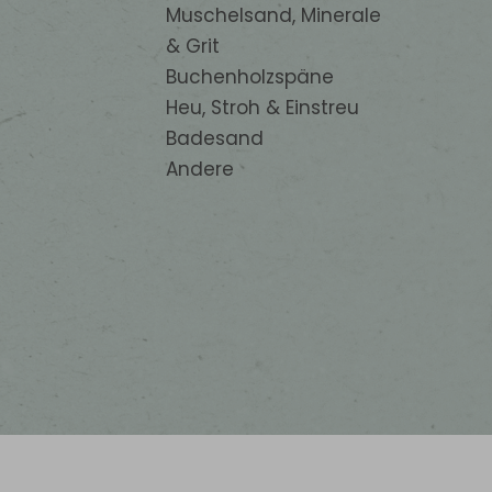
Muschelsand, Minerale
& Grit
Buchenholzspäne
Heu, Stroh & Einstreu
Badesand
Andere