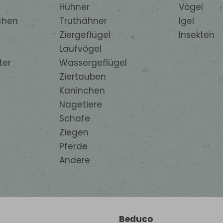
Hühner
Vögel
chen
Truthähner
Igel
Ziergeflügel
Insekten
Laufvögel
ter
Wassergeflügel
Ziertauben
Kaninchen
Nagetiere
Schafe
Ziegen
Pferde
Andere
Beduco