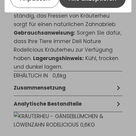
von Kaninchen und Nagetieren wachsen
ständig, das Fressen von Kräuterheu
sorgt für einen natürlichen Zahnabrieb.
Gebrauchsanweisung:
Sorgen Sie dafür,
dass Ihre Tiere immer Deli Nature
Rodelicious Kräuterheu zur Verfügung
haben.
Lagerungshinweis:
Kühl, trocken
und dunkel lagern.
ERHÄLTLICH IN
0,6kg
Zusammensetzung
Kräuterheu, Gänseblümchen getrocknet
Analytische Bestandteile
(2,5 %), Löwenzahnblätter getrocknet
12,6% Rohprotein, 2,2% Rohfett, 25,1%
(2,5 %)
Rohfaser, 9,4% Rohasche, 0,70% Kalzium,
0,30% Phosphor, 0,10% Natrium