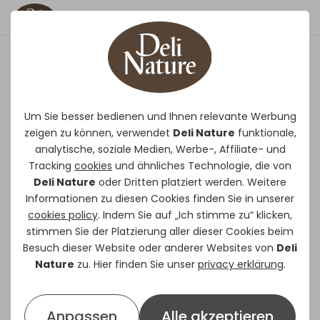
Kräuterheu - Gänseblümchen &
Löwenzahn Rodelicious
Um Sie besser bedienen und Ihnen relevante Werbung
zeigen zu können, verwendet
Deli Nature
funktionale,
Ergänzungsfuttermittel für Kaninchen
analytische, soziale Medien, Werbe-, Affiliate- und
und Nagetiere.
Deli Nature ist ein
Tracking
cookies
und ähnliches Technologie, die von
100%iges Naturprodukt und besteht aus
Deli Nature
oder Dritten platziert werden. Weitere
sonnengetrocknetem Heu von höchster
Informationen zu diesen Cookies finden Sie in unserer
cookies policy
. Indem Sie auf „Ich stimme zu“ klicken,
Qualität. Mit getrocknetem
stimmen Sie der Platzierung aller dieser Cookies beim
Gänseblümchen und Löwenzahn für
Besuch dieser Website oder anderer Websites von
Deli
noch mehr Abwechslung und
Nature
zu. Hier finden Sie unser
privacy erklärung
.
Geschmack. Das Heu unterstützt die
Darmflora und die langen Fasern fördern
Anpassen
Alle akzeptieren
eine gute Darmbewegung. Die Zähne