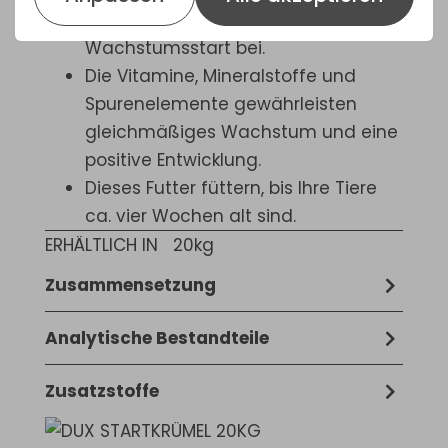
damit zu einem optimalen
Wachstumsstart bei.
Die Vitamine, Mineralstoffe und
Spurenelemente gewährleisten
gleichmäßiges Wachstum und eine
positive Entwicklung.
Dieses Futter füttern, bis Ihre Tiere
ca. vier Wochen alt sind.
ERHÄLTLICH IN
20kg
Zusammensetzung
Soja-Extraktionsschrot-futter, hergestellt
Analytische Bestandteile
aus genetisch veranderten sojabohnen
Rohprotein 22 % - Rohfett 5 % -
- Mais (gentechnisch veränderter Mais)
Zusatzstoffe
Rohasche 9 % - Rohfaser 4 % - Lysin 1,5 %
- weizen - weizenkleie - maisfuttermehl
Technologische zusatzstoffe: E321 BHT
- Methionin 0,62 % - Kalzium 1,1 % -
- sojabohnen, getoastet, produziert aus