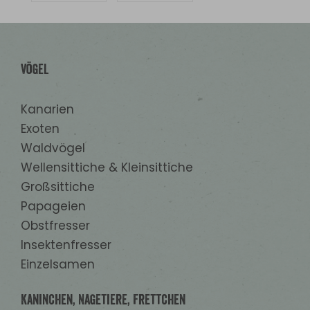
3b202 Jod (Kalziumjodat, wasserfrei) 1,33
mg. Zootechnische zusatzstoffe: 4a18i 6-
Phytase EC 3.1.3.26 900 FYT - 4a1602i
Endo-1,4-beta-xylanase EC 3.2.1.8 270 U -
Vögel
4a1602i Endo-1,3 (4)- beta-glucanase
EC 3.2.1.6 70 U - 4a1602i Endo-1,4,-beta-
Kanarien
glucanase EC 3.2.1.4 80 U.
Exoten
Waldvögel
Wellensittiche & Kleinsittiche
Großsittiche
Papageien
Obstfresser
Insektenfresser
Einzelsamen
Kaninchen, Nagetiere, Frettchen