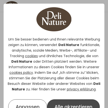
DuX Startkrümel
Aufgrund seiner Krümelform das
Um Sie besser bedienen und Ihnen relevante Werbung
zeigen zu können, verwendet
ideale Startfutter für alle
Deli Nature
funktionale,
analytische, soziale Medien, Werbe-, Affiliate- und
Wassergeflügelsorten.
Tracking
cookies
und ähnliches Technologie, die von
DuX Startkrümel empfiehlt sich eher
Deli Nature
oder Dritten platziert werden. Weitere
als Mehl, weil der Einsatz von Mehl
Informationen zu diesen Cookies finden Sie in unserer
dazu führen kann, dass die Federn
cookies policy
. Indem Sie auf „Ich stimme zu“ klicken,
stimmen Sie der Platzierung aller dieser Cookies beim
um Schnabel und Augen schnell
Besuch dieser Website oder anderer Websites von
Deli
verkleben, was sogar tödlich enden
Nature
zu. Hier finden Sie unser
privacy erklärung
.
kann.
Dieses konzentrierte Futter ist reich
an Eiweißen und Energie und trägt
Anpassen
Alle akzeptieren