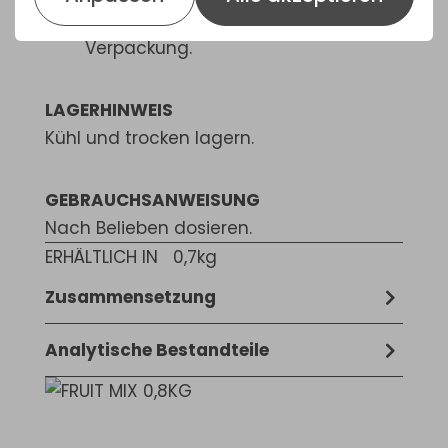
Mindestens haltbar bis/Los: siehe
Verpackung.
LAGERHINWEIS
Kühl und trocken lagern.
GEBRAUCHSANWEISUNG
Nach Belieben dosieren.
ERHÄLTLICH IN
0,7kg
Zusammensetzung
Früchte (Rosinen, Mehlbeeren, Apfel und
Analytische Bestandteile
Papaya)
Rohprotein 2,5%, Rohfett 0,3%