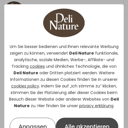
Fruit Mix
Ergänzungsfutter für Gartenvögel
Um Sie besser bedienen und Ihnen relevante Werbung
zeigen zu können, verwendet
und Gartentiere.
Deli Nature
funktionale,
analytische, soziale Medien, Werbe-, Affiliate- und
Eine abwechslungsreiche Mischung
Tracking
cookies
und ähnliches Technologie, die von
aus verschiedenen Fruchtsorten wie
Deli Nature
oder Dritten platziert werden. Weitere
Papaya, Ananas, Apfel und Rosinen.
Informationen zu diesen Cookies finden Sie in unserer
Dieser Snack ist ein ideales
cookies policy
. Indem Sie auf „Ich stimme zu“ klicken,
stimmen Sie der Platzierung aller dieser Cookies beim
Ganzjahresfutter und eignet sich
Besuch dieser Website oder anderer Websites von
Deli
insbesondere für die Fütterung in
Nature
zu. Hier finden Sie unser
privacy erklärung
.
den Herbst- und Wintermonaten.
Geeignet für kleine und große
Gartenvögel.
Anpassen
Alle akzeptieren